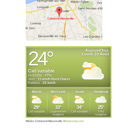
Météo Colmesnil-Manneville
©
meteocity.com